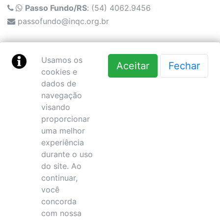
Passo Fundo/RS
: (54) 4062.9456
passofundo@inqc.org.br
Rio de Janeiro/RJ
: (21) 3962-2500
Usamos os
Aceitar
Fechar
cookies e
Política de Privacidade
dados de
navegação
@inqcestagios
visando
proporcionar
uma melhor
experiência
Sede Administrativa/Fiscal - RS: Av. Cristóvão
durante o uso
Colombo, 2955 - Sala 401 - Floresta - CEP 90540-145
do site. Ao
- Porto Alegre/RS
continuar,
Escritório Rio de Janeiro/RJ: Rua Alfândega, numero
você
100, 4 andar - Centro, CEP: 20070-004 - Rio de
concorda
Janeiro/RJ
com nossa